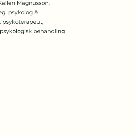
Källén Magnusson,
eg. psykolog &
. psykoterapeut,
i psykologisk behandling