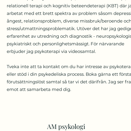
relationell terapi och kognitiv beteendeterapi (KBT) där j
arbetat med ett brett spektra av problem såsom depress
ångest, relationsproblem, diverse missbruk/beroende oc
stress/utmattningsproblematik. Utöver det har jag gedig
erfarenhet av utredning och diagnostik - neuropsykologis
psykiatriskt och personlighetsmässigt. För närvarande
erbjuder jag psykoterapi via videosamtal.
Tveka inte att ta kontakt om du har intresse av psykotera
eller stöd i din psykedeliska process. Boka gärna ett först
förutsättningslöst samtal så tar vi det därifrån. Jag ser f
emot att samarbeta med dig.
AM psykologi