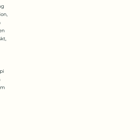
ag
ion,
h
en
kt,
pi
a
ram