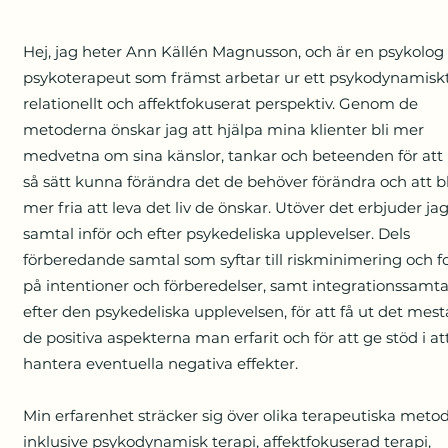
Hej, jag heter Ann Källén Magnusson, och är en psykolog
psykoterapeut som främst arbetar ur ett psykodynamiskt
relationellt och affektfokuserat perspektiv. Genom de
metoderna önskar jag att hjälpa mina klienter bli mer
medvetna om sina känslor, tankar och beteenden för att
så sätt kunna förändra det de behöver förändra och att bl
mer fria att leva det liv de önskar. Utöver det erbjuder ja
samtal inför och efter psykedeliska upplevelser. Dels
förberedande samtal som syftar till riskminimering och f
på intentioner och förberedelser, samt integrationssamta
efter den psykedeliska upplevelsen, för att få ut det mest
de positiva aspekterna man erfarit och för att ge stöd i at
hantera eventuella negativa effekter.
Min erfarenhet sträcker sig över olika terapeutiska metod
inklusive psykodynamisk terapi, affektfokuserad terapi,