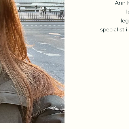
Ann 
l
leg
specialist 