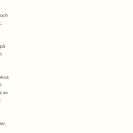
 och
,
 på
i
g
okus
l
a av
t
er,