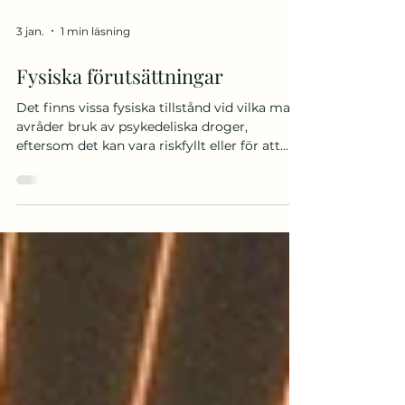
3 jan.
1 min läsning
Fysiska förutsättningar
Det finns vissa fysiska tillstånd vid vilka man
avråder bruk av psykedeliska droger,
eftersom det kan vara riskfyllt eller för att
man än så länge vet för lite om hur
substanserna kan påverka dessa tillstånd.
Denna lista är inte på något sätt
uttömmande, att ett specifikt hälsotillstånd
inte beskrivs i listan betyder inte att det är
säkert att använda om man har detta
tillstånd. Forskningen är begränsad och det
är mycket man ännu inte vet. Hjärt/kärl-
problem och högt blodtryc